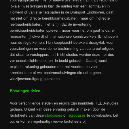
lokale investeringen in bijv. de aanleg van een jachthaven in
Holwerd of van snelfietspaden in de Brainport Eindhoven, gaat
het niet om directe bereikbaarheidsbaten, maar om indirecte
leefbaarheidsbaten. Het is fijn dat de investering
bereikbaarheidsbaten oplevert, maar waar het om gaat is dat er
recreanten (Holwerd) of internationale kenniswerkers (Eindhoven)
naar de regio komen. Hun koopkracht betekent draagvlak voor
voorzieningen en voor de herbestemming van cultureel erfgoed
dat staat te versloppen. In TEEB-studies worden deze- tot dus
ver onderbelichte effecten- in beeld gebracht. Daarbij wordt
expliciet rekening gehouden met het voorkomen van
kannibalisme of wel baatverschuivingen die netto geen
wlezijnsvooruitgang opleveren.
Ervaringen delen
Voor verschillende steden en regio’s zijn inmiddels TEEB-studies
gedaan. U kunt van deze ervaring gebruik maken door de
factsheets van deze
stadcases
of
regiocases
te downloaden. Let
op: er komen regelmatig nieuwe factsheets bij.