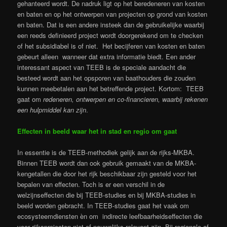
gehanteerd wordt. De nadruk ligt op het beredeneren van kosten
en baten en op het ontwerpen van projecten op grond van kosten
en baten. Dat is een andere insteek dan de gebruikelijke waarbij
een reeds definieerd project wordt doorgerekend om te checken
of het subsidiabel is of niet. Het becijferen van kosten en baten
gebeurt alleen wanneer dat extra informatie biedt. Een ander
interessant aspect van TEEB is de speciale aandacht die
besteed wordt aan het opsporen van baathouders die zouden
kunnen meebetalen aan het betreffende project. Kortom: TEEB
gaat om
redeneren, ontwerpen en co-financieren, waarbij rekenen
een hulpmiddel kan zijn
.
Effecten in beeld waar het in stad en regio om gaat
In essentie is de TEEB-methodiek gelijk aan de rijks-MKBA.
Binnen TEEB wordt dan ook gebruik gemaakt van de MKBA-
kengetallen die door het rijk beschikbaar zijn gesteld voor het
bepalen van effecten. Toch is er een verschil in de
welzijnseffecten die bij TEEB-studies en bij MKBA-studies in
beeld worden gebracht. In TEEB-studies gaat het vaak om
ecosysteemdiensten èn om indirecte leefbaarheidseffecten die
voor rijksprojecten niet of nauwelijks relevant zijn. Bij regionale of