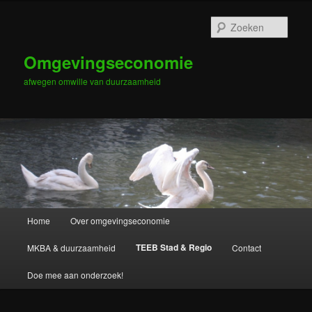
Zoek
Omgevingseconomie
afwegen omwille van duurzaamheid
Hoofdmenu
Home
Over omgevingseconomie
Spring naar de primaire inhoud
Spring naar de secundaire inhoud
TEEB Stad & Regio
MKBA & duurzaamheid
Contact
Doe mee aan onderzoek!